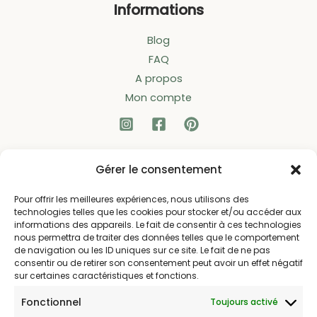
Informations
Blog
FAQ
A propos
Mon compte
Liens utiles
Gérer le consentement
Pour offrir les meilleures expériences, nous utilisons des
Politique d’expédition
technologies telles que les cookies pour stocker et/ou accéder aux
Politique de confidentialité
informations des appareils. Le fait de consentir à ces technologies
nous permettra de traiter des données telles que le comportement
Politique de remboursements
de navigation ou les ID uniques sur ce site. Le fait de ne pas
Conditions générales de vente et d’utilisation
consentir ou de retirer son consentement peut avoir un effet négatif
sur certaines caractéristiques et fonctions.
Fonctionnel
Bijouterie en ligne
Toujours activé