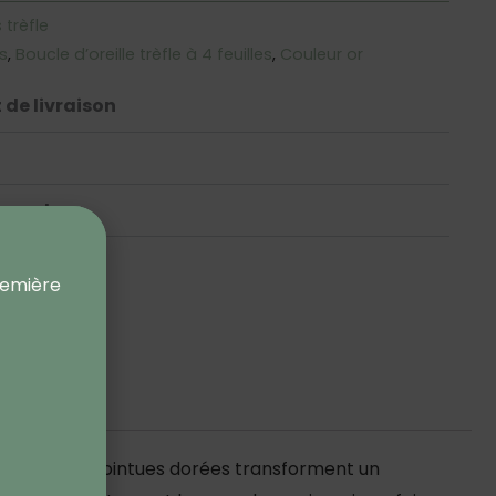
 trèfle
es
,
Boucle d’oreille trèfle à 4 feuilles
,
Couleur or
 de livraison
ements
remière
4 feuilles
pointues dorées transforment un