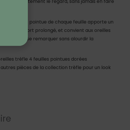
tire immédiatement le regard, sans jamais en faire
emps. La forme pointue de chaque feuille apporte un
 pour un port prolongé, et convient aux oreilles
e idéale pour se remarquer sans alourdir la
illes trèfle 4 feuilles pointues dorées
tres pièces de la collection trèfle pour un look
ire