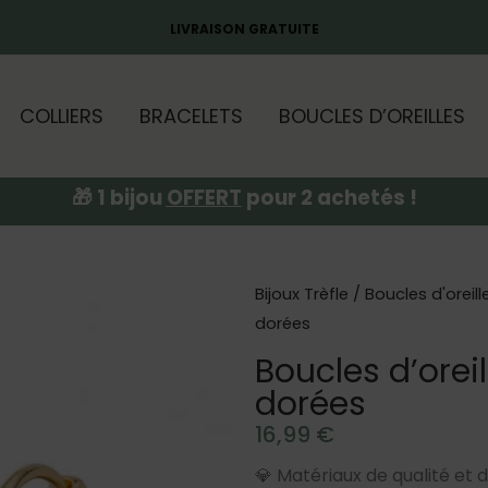
LIVRAISON GRATUITE
COLLIERS
BRACELETS
BOUCLES D’OREILLES
🎁 1 bijou
OFFERT
pour 2 achetés !
Bijoux Trèfle
/
Boucles d'oreill
dorées
Boucles d’oreil
dorées
16,99
€
💎 Matériaux de qualité et 