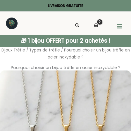
Aller
LIVRAISON GRATUITE
au
MAI
contenu
MEN
🎁 1 bijou
OFFERT
pour 2 achetés !
Bijoux Trèfle
/
Types de trèfle
/ Pourquoi choisir un bijou trèfle en
acier inoxydable ?
Pourquoi choisir un bijou trèfle en acier inoxydable ?