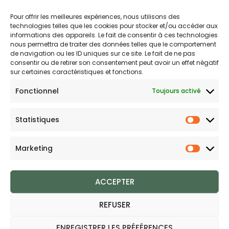
Pour offrir les meilleures expériences, nous utilisons des
Politique d’expédition
technologies telles que les cookies pour stocker et/ou accéder aux
Politique de confidentialité
informations des appareils. Le fait de consentir à ces technologies
nous permettra de traiter des données telles que le comportement
Politique de remboursements
de navigation ou les ID uniques sur ce site. Le fait de ne pas
Conditions générales de vente et d’utilisation
consentir ou de retirer son consentement peut avoir un effet négatif
sur certaines caractéristiques et fonctions.
Fonctionnel
Bijouterie en ligne
Toujours activé
Bijoux Trèfle est votre boutique en ligne de référence sur
Statistiques
Statist
l'univers des porte-bonheur à 3, 4, 5 ou 6 feuilles. Une
question sur nos bijoux ou une demande sur votre
Marketing
Marketi
commande,
contactez-nous
.
ACCEPTER
REFUSER
Copyright © 2026 Bijoux Trèfle
ENREGISTRER LES PRÉFÉRENCES